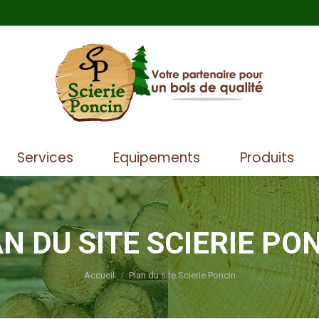
Accueil
Services
Eq
Services
Equipements
Produits
N DU SITE SCIERIE PO
Vous êtes ici :
Accueil
Plan du site Scierie Poncin