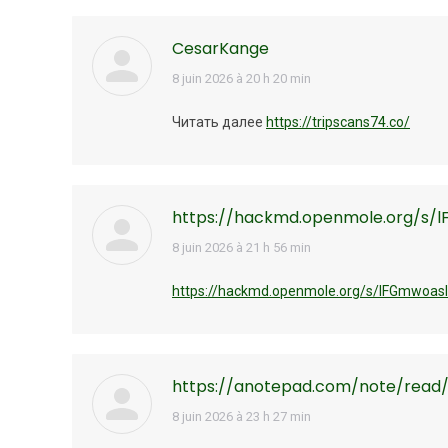
CesarKange
dit
8 juin 2026 à 20 h 20 min
:
Читать далее
https://tripscans74.co/
https://hackmd.openmole.org/s/
dit
8 juin 2026 à 21 h 56 min
:
https://hackmd.openmole.org/s/lFGmwoasl
https://anotepad.com/note/rea
dit
8 juin 2026 à 23 h 27 min
: