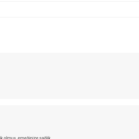
erik olmuş, emeğinize sağlık.