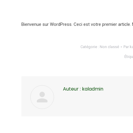
Bienvenue sur WordPress. Ceci est votre premier article. 
Catégorie :
Non classé
Par
k
Étiqu
Auteur :
kaladmin